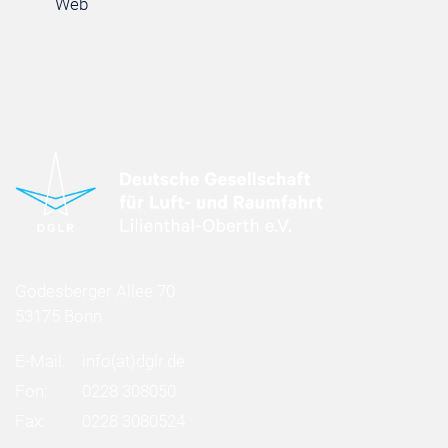
Web
Godesberger Allee 70
53175 Bonn
E-Mail:
info
(at)
dglr.de
Fon:
0228 308050
Fax:
0228 3080524